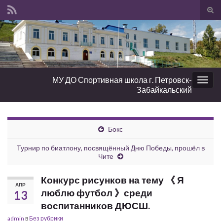
Вкл/
вык
Search for:
фор
пои
МУ ДО Спортивная школа г. Петровск-
Вкл/
Забайкальский
выкл
нави
Бокс
Турнир по биатлону, посвящённый Дню Победы, прошёл в
Чите
Конкурс рисунков на тему 《 Я
АПР
люблю футбол 》среди
13
воспитанников ДЮСШ.
admin
в
Без рубрики